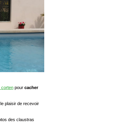
 corten
pour
cacher
 plaisir de recevoir
otos des claustras