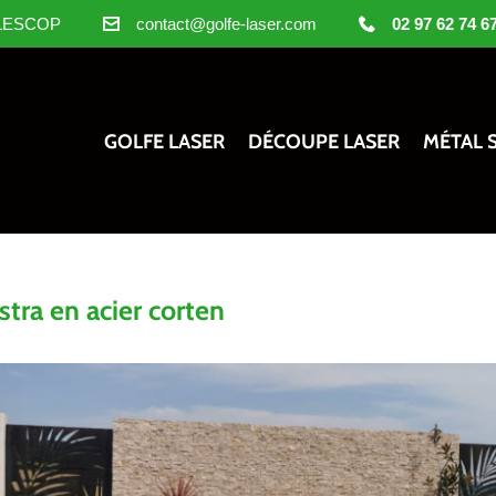
 PLESCOP
contact@golfe-laser.com
02 97 62 74 6
GOLFE LASER
DÉCOUPE LASER
MÉTAL 
stra en acier corten