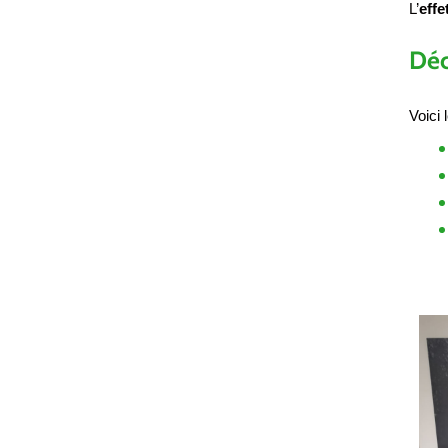
L’
effe
Déc
Voici 