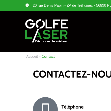
20 rue Denis Papin - ZA de Tréhuinec - 56890
Accueil
Contact
CONTACTEZ-NO
Téléphone