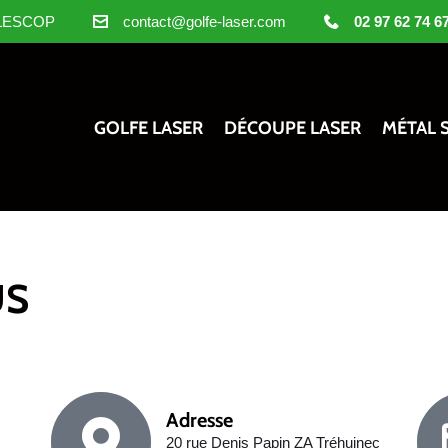
 PLESCOP
contact@golfe-laser.com
02 97 62 74 6
GOLFE LASER
DÉCOUPE LASER
MÉTAL 
US
Adresse
20 rue Denis Papin ZA Tréhuinec