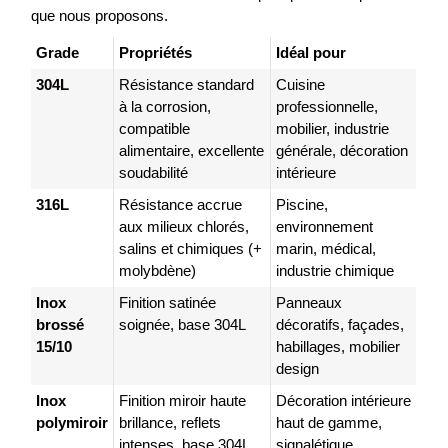
que nous proposons.
Grade
Propriétés
Idéal pour
304L
Résistance standard
Cuisine
à la corrosion,
professionnelle,
compatible
mobilier, industrie
alimentaire, excellente
générale, décoration
soudabilité
intérieure
316L
Résistance accrue
Piscine,
aux milieux chlorés,
environnement
salins et chimiques (+
marin, médical,
molybdène)
industrie chimique
Inox
Finition satinée
Panneaux
brossé
soignée, base 304L
décoratifs, façades,
15/10
habillages, mobilier
design
Inox
Finition miroir haute
Décoration intérieure
polymiroir
brillance, reflets
haut de gamme,
intenses, base 304L
signalétique